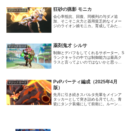
狂砂の猟影 モニカ
マジックカード
会心率抵抗、回復、同横列の与ダメ追
加、そこそこ火力と器用貧乏的なイメー
ジのライオン娘モニカ。育成してみたら
一軍ダメージディーラー張れるほどの火
力は出ないけど複数チーム戦の冒険なら
ば相性が良いキャラと組ませれば火力が
出る、これから来るソニアと...
薬剤鬼才 シルサ
マジックカード
制御とデバフをしてくれるサポーター。S
ランクキャラの中では制御能力は最高ク
ラスと言ってよいのではないかと思って
いる。PvPで使っている人はあまり見な
いけど、この子のおかげでクリアできた
冒険や棟のステージは結構多い。1ターン
目から後衛を含む全...
PvPパーティ編成（2025年4月
マジックカード
版）
先月に引き続きスパルタ先輩をメインア
タッカーとして突き詰める月でした。青
瓷にタンク装備にして前衛に。ルーンや
神器を入れ替えながらより勝率が高くな
る組み合わせを模索しました。編成その1
ファルゴン・聖霊の盾・女妖蛮刻・詠霊
のネックレス・賢者青瓷...