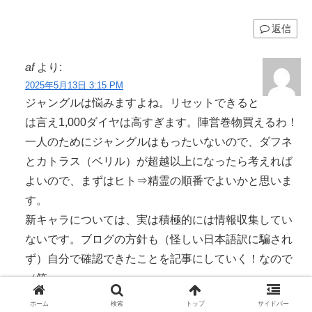
返信
af
より:
2025年5月13日 3:15 PM
ジャングルは悩みますよね。リセットできると
は言え1,000ダイヤは高すぎます。陣営巻物買えるわ！
一人のためにジャングルはもったいないので、ダフネ
とカトラス（ベリル）が超越以上になったら考えれば
よいので、まずはヒト⇒精霊の順番でよいかと思いま
す。
新キャラについては、実は積極的には情報収集してい
ないです。ブログの方針も（怪しい日本語訳に騙され
ず）自分で確認できたことを記事にしていく！なので
（笑
それでもソフィアの妹ちゃん、とか神話とか青瓷復権
ホーム
検索
トップ
サイドバー