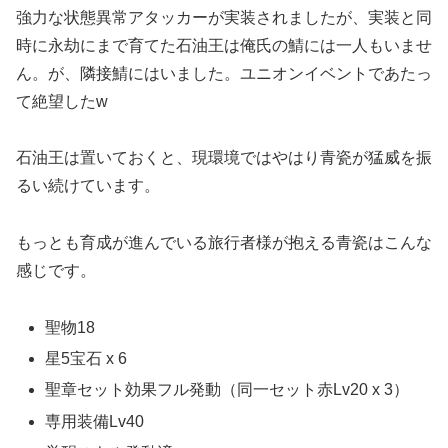
強力な状態異常アタッカーが実装されましたが、実装と同
時に永劫にまで育てた石油王は俺氏の鯖には一人もいませ
ん。が、隣接鯖にはいました。ユニオンイベントであたっ
て絶望したw
石油王は置いておくと、現環境ではやはり青瓷が猛威を振
るい続けています。
もっとも育成が進んでいる旅行者様が抱える青瓷はこんな
感じです。
聖物18
星5宝石 x 6
聖章セット効果フル発動（同一セット赤Lv20 x 3）
専用装備Lv40