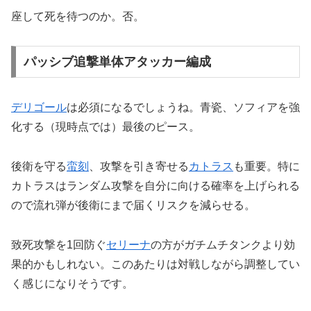
座して死を待つのか。否。
パッシブ追撃単体アタッカー編成
デリゴール
は必須になるでしょうね。青瓷、ソフィアを強
化する（現時点では）最後のピース。
後衛を守る
蛮刻
、攻撃を引き寄せる
カトラス
も重要。特に
カトラスはランダム攻撃を自分に向ける確率を上げられる
ので流れ弾が後衛にまで届くリスクを減らせる。
致死攻撃を1回防ぐ
セリーナ
の方がガチムチタンクより効
果的かもしれない。このあたりは対戦しながら調整してい
く感じになりそうです。