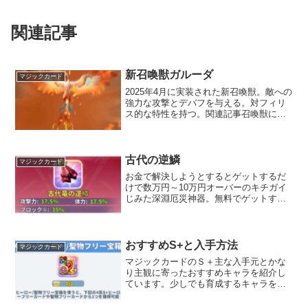
関連記事
新召喚獣ガルーダ
マジックカード
2025年4月に実装された新召喚獣。敵への
強力な攻撃とデバフを与える。対フィリ
ス的な特性を持つ。関連記事召喚獣につ
いてガルーダ概要説明文を読んでもらっ
た方が早い（雑ガルーダ説明文効果は読
んだとおりなので、既存の召喚獣リヴァ
イアサンと比較して...
古代の逆鱗
マジックカード
お金で解決しようとするとゲットするだ
けで数万円～10万円オーバーのキチガイ
じみた深淵厄災神器。無料でゲットする
ためには半年間ログインし続けなければ
ならない。頑張ってログインし続けてゲ
ットしてみたら・・・。地獄の始まりだ
った強化素材超能バッジ...
おすすめS+と入手方法
マジックカード
マジックカードのＳ＋主な入手元とかな
り主観に寄ったおすすめキャラを紹介し
ています。少しでも育成するキャラを迷
っている旅行者様の参考になれば幸いで
す。