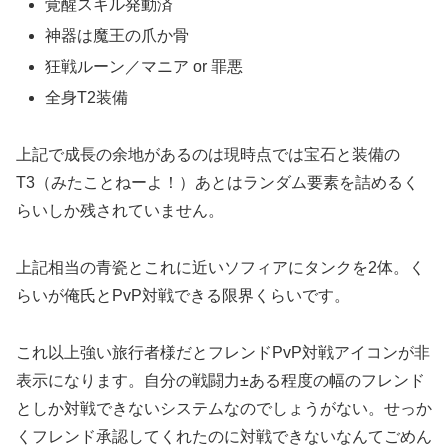
覚醒スキル発動済
神器は魔王の爪か骨
狂戦ルーン／マニア or 罪悪
全身T2装備
上記で成長の余地があるのは現時点では宝石と装備の
T3（みたことねーよ！）あとはランダム要素を詰めるく
らいしか残されていません。
上記相当の青瓷とこれに近いソフィアにタンクを2体。く
らいが俺氏とPvP対戦できる限界くらいです。
これ以上強い旅行者様だとフレンドPvP対戦アイコンが非
表示になります。自分の戦闘力±ある程度の幅のフレンド
としか対戦できないシステムなのでしょうがない。せっか
くフレンド承認してくれたのに対戦できないなんてごめん