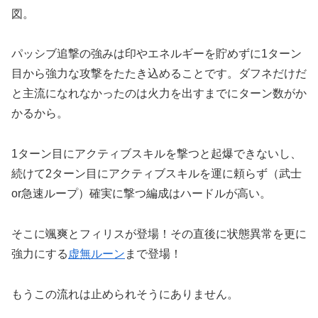
図。
パッシブ追撃の強みは印やエネルギーを貯めずに1ターン
目から強力な攻撃をたたき込めることです。ダフネだけだ
と主流になれなかったのは火力を出すまでにターン数がか
かるから。
1ターン目にアクティブスキルを撃つと起爆できないし、
続けて2ターン目にアクティブスキルを運に頼らず（武士
or急速ループ）確実に撃つ編成はハードルが高い。
そこに颯爽とフィリスが登場！その直後に状態異常を更に
強力にする
虚無ルーン
まで登場！
もうこの流れは止められそうにありません。