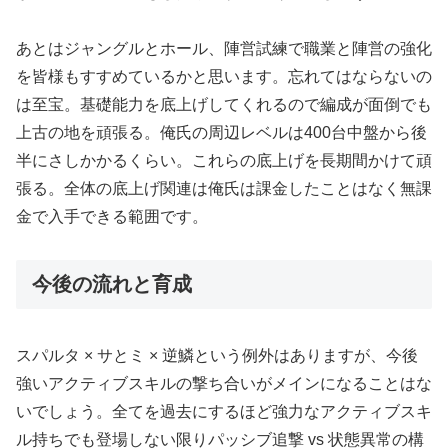
あとはジャングルとホール、陣営試練で職業と陣営の強化
を皆様もすすめているかと思います。忘れてはならないの
は至宝。基礎能力を底上げしてくれるので編成が面倒でも
上古の地を頑張る。俺氏の周辺レベルは400台中盤から後
半にさしかかるくらい。これらの底上げを長期間かけて頑
張る。全体の底上げ関連は俺氏は課金したことはなく無課
金で入手できる範囲です。
今後の流れと育成
スパルタ × サとミ × 逆鱗という例外はありますが、今後
強いアクティブスキルの撃ち合いがメインになることはな
いでしょう。全てを過去にするほど強力なアクティブスキ
ル持ちでも登場しない限りパッシブ追撃 vs 状態異常の構