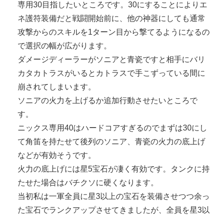
専用30目指したいところです。30にすることによりエ
ネ護符装備だと戦闘開始前に、他の神器にしても通常
攻撃からのスキルを1ターン目から撃てるようになるの
で選択の幅が広がります。
ダメージディーラーがソニアと青瓷ですと相手にバリ
カタカトラスがいるとカトラスで手こずっている間に
崩されてしまいます。
ソニアの火力を上げるか追加行動させたいところで
す。
ニックス専用40はハードコアすぎるのでまずは30にし
て角笛を持たせて後列のソニア、青瓷の火力の底上げ
などが有効そうです。
火力の底上げには星5宝石が凄く有効です。タンクに持
たせた場合はバチクソに硬くなります。
当初私は一軍全員に星3以上の宝石を装備させつつ余っ
た宝石でランクアップさせてきましたが、全員を星3以