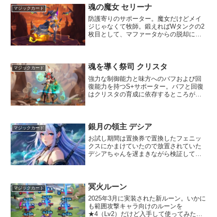
魂の魔女 セリーナ
マジックカード
防護寄りのサポーター。魔女だけどメイ
ジじゃなくて牧師。鍛えればWタンクの2
枚目として、マファータからの脱却にも
使えるイケ女。強力なアクティブスキル
で味方を防護してくれる。マジ天使。闇
夜だけど。セリーナ概要闇夜の牧師。タ
ンクの戦士ほど固くはな...
魂を導く祭司 クリスタ
マジックカード
強力な制御能力と味方へのバフおよび回
復能力を持つS+サポーター。バフと回復
はクリスタの育成に依存するところが大
きいが、制御能力は通霊塔でレベルを上
げるだけでも有効なので、卓越を一体保
持しておくだけでも戦術の幅が広がる。
クリスタ概要制御されて...
銀月の領主 デシア
マジックカード
お試し期間は置換券で置換したフェニッ
クスにかまけていたので放置されていた
デシアちゃんを遅まきながら検証してみ
ました。怒気のシステムもなんとなく理
解できたのでレビューしていきます。デ
シア概要獣族のハンター♀。一言でいう
と怒気というシステムと超...
冥火ルーン
マジックカード
2025年3月に実装された新ルーン。いかに
も範囲攻撃キャラ向けのルーンを
★4（Lv2）だけど入手して使ってみたの