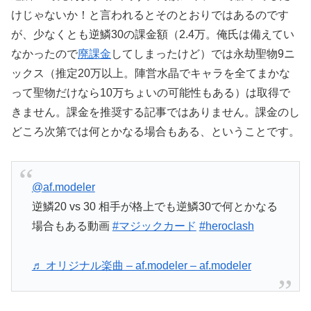
けじゃないか！と言われるとそのとおりではあるのです
が、少なくとも逆鱗30の課金額（2.4万。俺氏は備えてい
なかったので
廃課金
してしまったけど）では永劫聖物9ニ
ックス（推定20万以上。陣営水晶でキャラを全てまかな
って聖物だけなら10万ちょいの可能性もある）は取得で
きません。課金を推奨する記事ではありません。課金のし
どころ次第では何とかなる場合もある、ということです。
@af.modeler
逆鱗20 vs 30 相手が格上でも逆鱗30で何とかなる
場合もある動画
#マジックカード
#heroclash
♬ オリジナル楽曲 – af.modeler – af.modeler