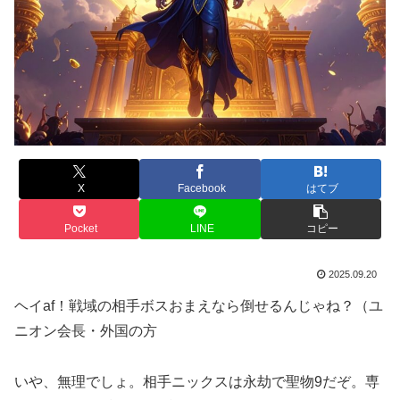
X
Facebook
はてブ
Pocket
LINE
コピー
2025.09.20
ヘイaf！戦域の相手ボスおまえなら倒せるんじゃね？（ユ
ニオン会長・外国の方
いや、無理でしょ。相手ニックスは永劫で聖物9だぞ。専