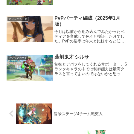
でレビューしていきます。冥火ルーン概
要通常攻撃もしくはアクティブスキルを
敵に当てた時、可燃状態を1スタック付与
する。最大10スタ...
PvPパーティ編成（2025年1月
マジックカード
版）
今月は以前から組み込んでみたかったペ
ディアを育成して色々と検証した月でし
た。PvPの勝率は年末と比較すると低下
傾向。まわりの育成具合について行けて
ない感がある。どこかでガッツリ課金す
る必要があるか？いや、おちつけ。1月下
薬剤鬼才 シルサ
マジックカード
旬までの構成アヴィリ...
制御とデバフをしてくれるサポーター。S
ランクキャラの中では制御能力は最高ク
ラスと言ってよいのではないかと思って
いる。PvPで使っている人はあまり見な
いけど、この子のおかげでクリアできた
冒険や棟のステージは結構多い。1ターン
目から後衛を含む全...
冒険ステージ4チーム戦突入