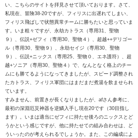
い、こちらのサイトを拝見させて頂いております。さて、
私現在、冒険38-20ですが、フィリスに出遅れてしまい、
フィリス飛ばしで状態異常チームに勝ちたいと思っていま
す。いま粗々ですが、永劫カトラス（専用31、聖物
９）、伝説+ゼフィ（専用30、聖物４）、超越++デリゴー
ル（専用30、聖物９）、永劫セイジ（専用30、聖物
９）、伝説+ニックス（専用25、聖物０、エネ護符）、超
越+ソニア（専用30、聖物４）で、なんとなく格上のチー
ムにも勝てるようになってきましたが、スピード調整され
たカトラス、フィリス軍団にはまだまだ煮湯を飲ませられ
ています。
すみません、前置きが長くなりましたが、afさん参考に、
最初の深淵厄災神器を逆鱗入手し現在20です（30目指し
ます）。いまは適当にゼフィに持たせ後ろのニックスとど
うかという感じですが、他に持たせての組み合わせは、ど
ういったのが考えられるでしょうか。また、この編成によ