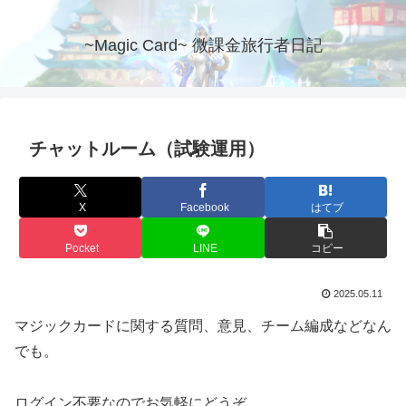
~Magic Card~ 微課金旅行者日記
チャットルーム（試験運用）
X
Facebook
はてブ
Pocket
LINE
コピー
2025.05.11
マジックカードに関する質問、意見、チーム編成などなん
でも。
ログイン不要なのでお気軽にどうぞ。