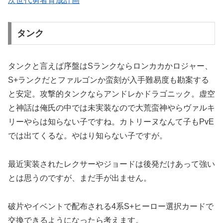
次世代勇者育成計画
タンク
タンクと言えば序盤はSランクならロンカカかロジャー、
S+ランクだとファルゴンか蛮刻が入手難易度も勘案する
と安定。攻撃的タンクならアンドレかドラゴニック。虚空
と神話は俺氏の中では未実装なので大荒蛮神やらヴァルキ
リーやらは知らない子ですね。カトリーヌなんて子もPvE
では出てくるな。やはり知らない子ですが。
最近実装されたレクサーやジョードは後発だけあって強い
とは思うのですが、まだ手が出ません。
破片やイベントで配布される4系S+ヒーロー選択カードで
交換できるようになったら考えます。