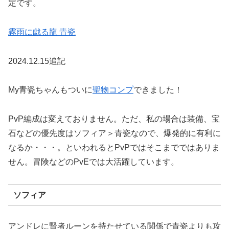
定です。
霧雨に戯る龍 青瓷
2024.12.15追記
My青瓷ちゃんもついに
聖物コンプ
できました！
PvP編成は変えておりません。ただ、私の場合は装備、宝
石などの優先度はソフィア＞青瓷なので、爆発的に有利に
なるか・・・。といわれるとPvPではそこまでではありま
せん。冒険などのPvEでは大活躍しています。
ソフィア
アンドレに賢者ルーンを持たせている関係で青瓷よりも攻