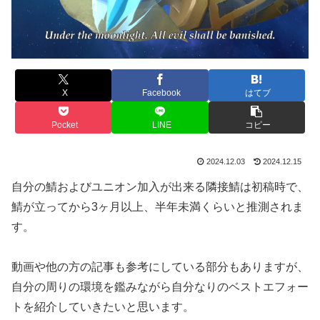
X
Facebook
はてブ
Pocket
LINE
コピー
2024.12.03
2024.12.15
自分の鯖およびユニオン加入が出来る隣接鯖は初稿時で、
鯖が立ってから3ヶ月以上、半年未満くらいと推測されま
す。
動画や他の方の記事も参考にしている部分もありますが、
自分の周りの環境を鑑みながら自分なりのベストエフォー
トを紹介していきたいと思います。