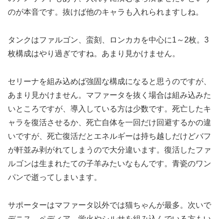
のが本音です。抜けば他のキャラも入れられますしね。
タンクはファルゴン、蛮刻、ロンカカを中心に1～2枚。3
枚構成はやり過ぎですね。あまり見かけません。
セリーナを組み込めば強固な構成になると思うのですが、
あまり見かけません。マファータを抜く場合は組み込みた
いところですが、導入している方は少数です。死亡したキ
ャラを復活させるか、死亡自体を一回だけ回避するかの違
いですが、死亡復活だとエネルギーは持ち越しだけどバフ
が軒並み剥がれてしまうので大分違います。復活したファ
ルゴンは生まれたての子羊みたいなもんです。青瓷のワン
パンで逝ってしまいます。
サポーターはマファータ以外では猫ちゃんが最多。次いで
デニス、ペディア。蛍火やシルサを組み込んでいる方もい