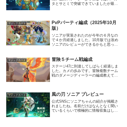
タとサとミで突破できていましたが最終
ステージは別格で数か月停滞していまし
た。突破構成ケインの両脇を体力を自ら
ささげる系のソニアとスパルタで固めて
ニックスとケインのスキル...
PvPパーティ編成（2025年10月
マジックカード
版）
ソニアが実装されたのが今年の６月なの
で４か月経過しました。10月版では攻め
ソニアのレビューができるかもと思って
おりましたが、出し渋られている模様。
おそらくですが、次のハロウィン祭で一
稼ぎしたその後に開放するのでしょう
冒険５チーム戦編成
マジックカード
ね。対ニックス×イソルド...
ステージ47に到達してしばらく経過しま
した。カメの歩みです。冒険複数チーム
戦のダメージディーラーの編成教えて！
とリクエストをいただけたので、今回の
記事ではその紹介です。単体アタッカー
チームみんな育てている（育てていた）
青瓷×ソフィアに同横列...
風の刃 ソニア プレビュー
マジックカード
公式SNSにソニアちゃんの紹介が掲載さ
れましたね。名前だけはなんとなく聞い
ているくらいで積極的に情報収集はして
いませんでしたが、スキル説明などが掲
載されたので考察してみます。公式SNS
情報以下、多少の体裁を整えただけでほ