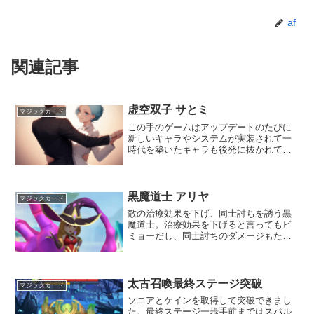
af
関連記事
虚空双子 サとミ
マジックカード
この手のゲームはアップデートのたびに
新しいキャラやシステムが実装されて一
時代を築いたキャラも後発に抜かれてし
まうこともよくある。しかしながら、攻
撃力最強キャラを再行動させるサとミは
常に最強キャラを補佐するサポーターと
していつの時代でも活躍で...
黒魔道士 アリヤ
マジックカード
敵の治療効果を下げ、同士討ちを誘う黒
魔道士。治療効果を下げると言ってもビ
ミョーだし、同士討ちのダメージもたい
したことないし、ゲームを初めてからし
ばらくして他のキャラを育成するための
餌と化してしまったアリヤだったけ
ど・・・。昔のオレをぶん殴っ...
太古召喚最終ステージ突破
マジックカード
ソニアとケインを取得して突破できまし
た。最終ステージ一歩手前まではスパル