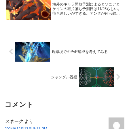
海外のキャラ開放予測によるとソニアと
ケインの破片落ち予測日は11/26らしい。
待ち遠しいがすぎる。アンタが何も教え
てくれないのでもう少し先かと思ってい
ました。期待を込めて先日のソニア×ケイ
ンにさらにスパルタを加えた鬼コンボを
紹介します。ただ...
現環境でのPvP編成を考えてみる
ジャングル祝福
コメント
スネーク
より:
2024年12月13日 8:11 PM