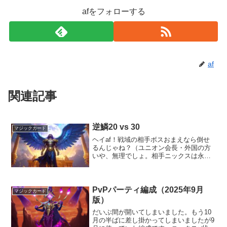
afをフォローする
af
関連記事
逆鱗20 vs 30
マジックカード
ヘイaf！戦域の相手ボスおまえなら倒せ
るんじゃね？（ユニオン会長・外国の方
いや、無理でしょ。相手ニックスは永劫
で聖物9だぞ。専用も40あるし勝てるはず
がない（弱気な俺相手のニックスは遅い
ぞ。弱キャラぶつけて確認してみた（会
長ファンネル飛ばし...
PvPパーティ編成（2025年9月
マジックカード
版）
だいぶ間が開いてしまいました。もう10
月の半ばに差し掛かってしまいましたが9