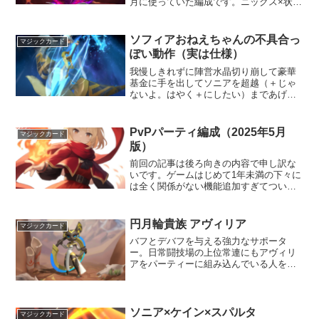
月に使っていた編成です。ニックス×状態
異常編成火力編成カトラス・聖羽の翼・
守護者デリゴール・聖霊の盾・守護者ニ
ックス・古代竜の逆鱗・武士フィリス・
ソフィアおねえちゃんの不具合っ
マジックカード
魔王の角・致命破綻...
ぽい動作（実は仕様）
我慢しきれずに陣営水晶切り崩して豪華
基金に手を出してソニアを超越（＋じゃ
ないよ。はやく＋にしたい）まであげて
しまいました。もう陣営水晶は虚空神話
にしか使わないと決心したはずなのに。
そしてまずは定番のソニア×ソフィア姉妹
PvPパーティ編成（2025年5月
マジックカード
でいろいろな組み合わせ...
版）
前回の記事は後ろ向きの内容で申し訳な
いです。ゲームはじめて1年未満の下々に
は全く関係がない機能追加すぎてつい。
長年続けている旅行者様へのフォローも
忘れない運営ということで。5月は破滅魔
瞳つえーからの極まったナタリーを敵に
円月輪貴族 アヴィリア
マジックカード
回すとこえー月でした...
バフとデバフを与える強力なサポータ
ー。日常闘技場の上位常連にもアヴィリ
アをパーティーに組み込んでいる人を結
構見かける。アヴィリア概要登場するだ
けで味方全体に強力なバフをかけてく
れ、全ての攻撃が相手に対して蓄積可能
な防御デバフをかけてくれる強...
ソニア×ケイン×スパルタ
マジックカード