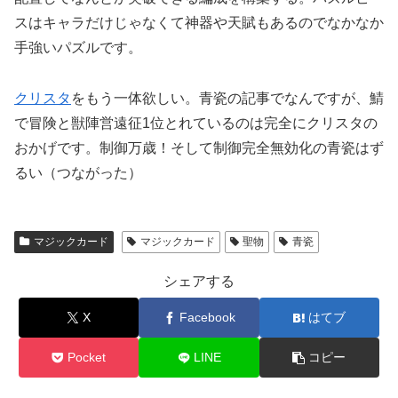
スはキャラだけじゃなくて神器や天賦もあるのでなかなか
手強いパズルです。
クリスタ
をもう一体欲しい。青瓷の記事でなんですが、鯖
で冒険と獣陣営遠征1位とれているのは完全にクリスタの
おかげです。制御万歳！そして制御完全無効化の青瓷はず
るい（つながった）
マジックカード
マジックカード
聖物
青瓷
シェアする
X
Facebook
はてブ
Pocket
LINE
コピー