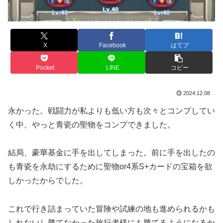
X
Facebook
はてブ
Pocket
LINE
コピー
2024.12.08
永かった。戦闘力が私よりも低い方も次々とコンプしてい
く中、やっと青瓷の聖物をコンプできました。
結局、豪華基金に手を出してしまった。前に手を出したの
も青瓷を永劫にするために聖物or4系S+カードの宝箱を欲
しかったからでした。
これで行き詰まっていた冒険や試練の地も進められるかも
しれないし勝てなかった旅行者様にも勝てるようになるか