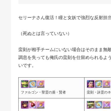
セリーナさん復活！瞳と女妖で強烈な反射担当
（死ぬとは言っていない）
蛮刻が相手チームにいない場合はそのまま無
調息を失っても俺氏の蛮刻を仕留められるよ
いです。
ファルゴン・聖霊の盾・賢者
蛮刻・詠霊のネ