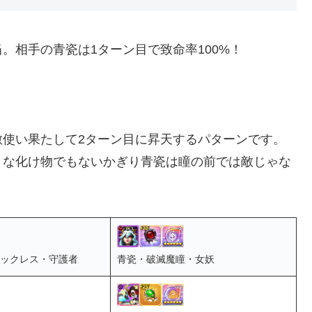
。相手の青瓷は1ターン目で致命率100%！
敵使い果たして2ターン目に昇天するパターンです。
うな化け物でもないかぎり青瓷は瞳の前では敵じゃな
ックレス・守護者
青瓷・破滅魔瞳・女妖