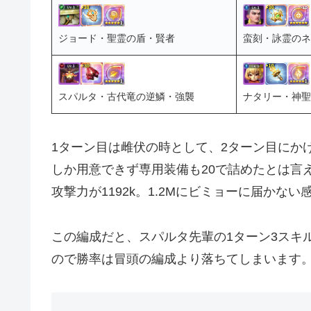
ジョード・聖霊の盾・賢者
蛮刻・詠霊のネ
スパルタ・古代竜の逆鱗・強襲
ナタリー・神聖
1ターン目は雌伏の時として、2ターン目にかけ
しか用意できず専用装備も20で詰めたとは言
攻撃力が1192k。1.2Mにビミョーに届かない
この編成だと、スパルタ先輩の1ターン3スキ
ので勝率は冒頭の編成より落ちてしまいます