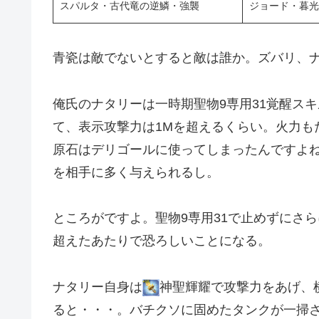
スパルタ・古代竜の逆鱗・強襲
ジョード・暮光
青瓷は敵でないとすると敵は誰か。ズバリ、
俺氏のナタリーは一時期聖物9専用31覚醒ス
て、表示攻撃力は1Mを超えるくらい。火力も
原石はデリゴールに使ってしまったんですよね
を相手に多く与えられるし。
ところがですよ。聖物9専用31で止めずにさら
超えたあたりで恐ろしいことになる。
ナタリー自身は
神聖輝耀で攻撃力をあげ、
ると・・・。バチクソに固めたタンクが一掃