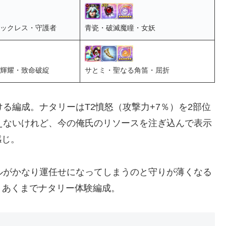
ックレス・守護者
青瓷・破滅魔瞳・女妖
輝耀・致命破綻
サとミ・聖なる角笛・屈折
る編成。ナタリーはT2憤怒（攻撃力+7％）を2部位
えないけれど、今の俺氏のリソースを注ぎ込んで表示
感じ。
ルがかなり運任せになってしまうのと守りが薄くなる
。あくまでナタリー体験編成。