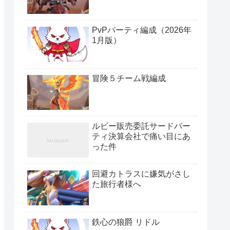
PvPパーティ編成（2026年
1月版）
冒険５チーム戦編成
ルビー販売委託サードパー
ティ決算会社で痛い目にあ
った件
回避カトラスに嫌気がさし
た旅行者様へ
鉄心の狼爵 リドル