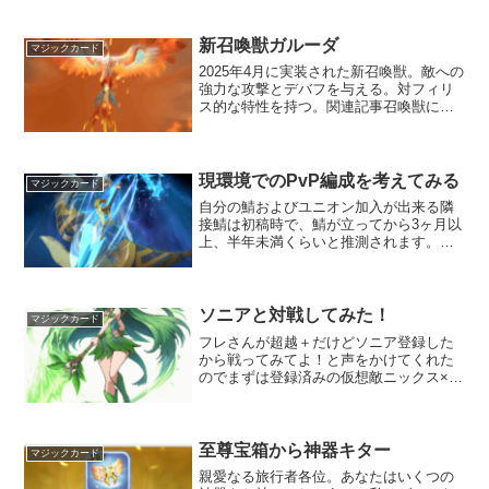
クのみを餌にするべきか。これは課金・
無課金でも変わってくるのではっきりと
した正解を述べるのは難しい話題かと思
新召喚獣ガルーダ
マジックカード
うので、俺氏の場合はど...
2025年4月に実装された新召喚獣。敵への
強力な攻撃とデバフを与える。対フィリ
ス的な特性を持つ。関連記事召喚獣につ
いてガルーダ概要説明文を読んでもらっ
た方が早い（雑ガルーダ説明文効果は読
んだとおりなので、既存の召喚獣リヴァ
イアサンと比較して...
現環境でのPvP編成を考えてみる
マジックカード
自分の鯖およびユニオン加入が出来る隣
接鯖は初稿時で、鯖が立ってから3ヶ月以
上、半年未満くらいと推測されます。動
画や他の方の記事も参考にしている部分
もありますが、自分の周りの環境を鑑み
ながら自分なりのベストエフォートを紹
介していきたいと思いま...
ソニアと対戦してみた！
マジックカード
フレさんが超越＋だけどソニア登録した
から戦ってみてよ！と声をかけてくれた
のでまずは登録済みの仮想敵ニックス×状
態異常編成チームで挑んでみたとこ
ろ・・・。圧倒的敗北。何もできずに敗
北。カトラスは溶けるように死んでダフ
ネはワンパンで無敵シールド...
至尊宝箱から神器キター
マジックカード
親愛なる旅行者各位。あなたはいくつの