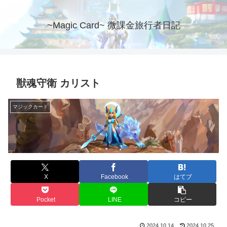
~Magic Card~ 微課金旅行者日記
獣魂守衛 カリスト
マジックカード
X
Facebook
はてブ
Pocket
LINE
コピー
2024.10.14
2024.10.25