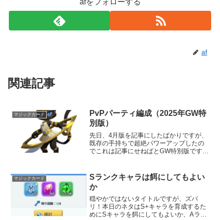
afをフォローする
af
関連記事
PvPパーティ編成（2025年GW特
マジックカード
別版）
先日、4月版を記事にしたばかりですが、
既存の手持ちで超絶パワーアップしたの
でこれは記事にせねばとGW特別版です。
関連記事PvPパーティ編成（2025年4月
版）猫ちゃん導入スパルタ依存編成元々
の始まりはジョードの行動が遅すぎて2タ
Sランクキャラは餌にしてもよい
マジックカード
ーン目の音符...
か
穏やかではないタイトルですが、ズバ
リ！本日のネタはS+キャラを育成するた
めにSキャラを餌にしてもよいか、Aラン