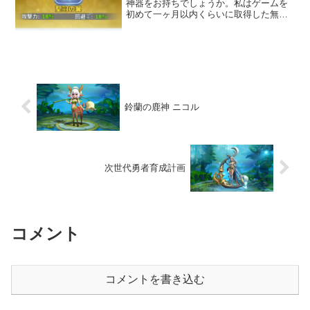
神器をお持ちでしょうか。私はゲームを
初めて一ヶ月以内くらいに取得した無課
金で取得できる神器のみでした。課金イ
ベントで取得できる深淵厄災なんて正気
を疑うほどお高いし、その他は説明を見
ると魔塔宝箱か至尊宝箱っ...
鈴蘭の鹿神 ニコル
次世代勇者育成計画
コメント
コメントを書き込む