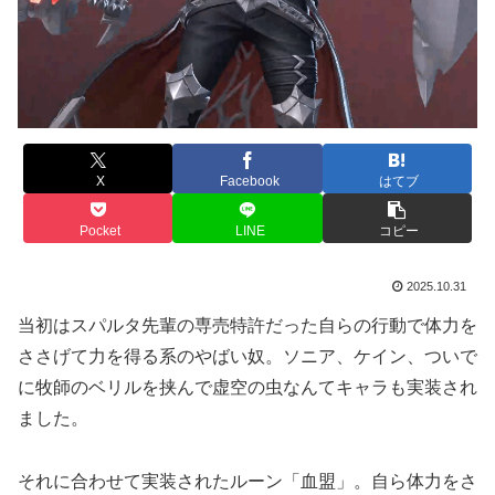
X
Facebook
はてブ
Pocket
LINE
コピー
2025.10.31
当初はスパルタ先輩の専売特許だった自らの行動で体力を
ささげて力を得る系のやばい奴。ソニア、ケイン、ついで
に牧師のベリルを挟んで虚空の虫なんてキャラも実装され
ました。
それに合わせて実装されたルーン「血盟」。自ら体力をさ