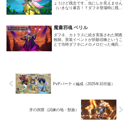
ょうけど残念です。虫にしか見えません
（いきなり暴言！？ダフネ登場時に既存
のどのキャラが状態異常持ちか調べた時
はライランドールに期待したけど残念な
がら状態異常判定ではなく育成を後回
し。以降、ずっと後回しにし...
魔書邪魂 ベリル
マジックカード
ダフネ、カトラスに続き実装された闇夜
牧師。実装イベントが祈願召喚というこ
とで当時ダフネにメロメロだった俺氏に
華麗にスルーされ、ダフネ永劫後はカト
ラスを優先され長らく日の目を見なかっ
たかわいそうな子。かわいそうな子だっ
たんだけど・・・。カトラ...
PvPパーティ編成（2025年10月版）
牙の洞窟（試練の地・獣族）