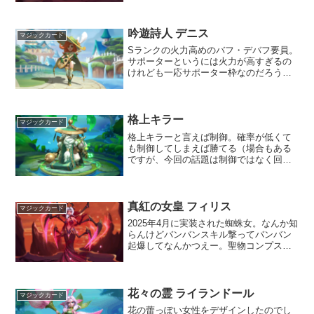
る。レクサー、ジョードと硬く、回復す
るようなキャラが続いたけど、こうきた
か（笑本当の意味で青瓷を退...
吟遊詩人 デニス
マジックカード
Sランクの火力高めのバフ・デバフ要員。
サポーターというには火力が高すぎるの
けれども一応サポーター枠なのだろう
か。永劫まで育成してしまうとアルバレ
スなどのS+火力とは水をあけられてしま
うが、育成中はアルバレスともタメ張る
くらいの火力持ちではあ...
格上キラー
マジックカード
格上キラーと言えば制御。確率が低くて
も制御してしまえば勝てる（場合もある
ですが、今回の話題は制御ではなく回復
と反射で戦闘力が高い相手でも勝てる場
合があるというお話です。ジョードジョ
ードはざっくり3つの能力があります。敵
が行動した時のダメージ...
真紅の女皇 フィリス
マジックカード
2025年4月に実装された蜘蛛女。なんか知
らんけどバンバンスキル撃ってバンバン
起爆してなんかつえー。聖物コンプスキ
ルも青瓷と同じ系統で致死無効＆反撃だ
し入手しておかなくては環境から取り残
されてしまうのでは？と心配している旅
行者様が実装イベン...
花々の霊 ライランドール
マジックカード
花の蕾っぽい女性をデザインしたのでし