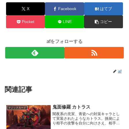
X
Facebook
はてブ
Pocket
LINE
コピー
afをフォローする
af
関連記事
鬼面修羅 カトラス
マジックカード
闇夜系の充実、青瓷への対策キャラとし
て実装されたようなカトラス。挑発によ
り相手の攻撃を自分に向けさえ、相手の
会心率、ダメージ追加にデバフを与え