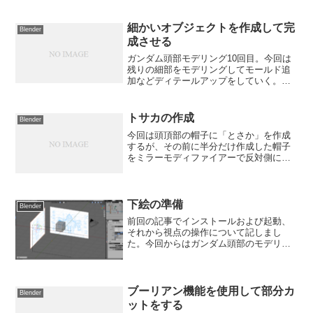
進めていく。側頭部内のモデリング帽子
から真下に下がって頬までの箇所を作成
する。帽子の輪郭を使いま...
細かいオブジェクトを作成して完
Blender
成させる
ガンダム頭部モデリング10回目。今回は
残りの細部をモデリングしてモールド追
加などディテールアップをしていく。ク
マドリ作成クマドリ（赤）の作成。マス
クに接しているのでマスク上辺をコピー
して別オブジェクトとしたものをベース
トサカの作成
Blender
にする。マスク上辺をコ...
今回は頭頂部の帽子に「とさか」を作成
するが、その前に半分だけ作成した帽子
をミラーモディファイアーで反対側にも
作成して帽子全体が見えるようにする。
ミラーモディファイアーを追加する帽子
オブジェクトを選択してモディファイア
ープロパティで「モディフ...
下絵の準備
Blender
前回の記事でインストールおよび起動、
それから視点の操作について記しまし
た。今回からはガンダム頭部のモデリン
グに入っていきます。タブやツールなど
情報量が多いので使用するツールなどは
都度説明していきます。下絵の重要性イ
ラストや完成したプラモだけ...
ブーリアン機能を使用して部分カ
Blender
ットをする