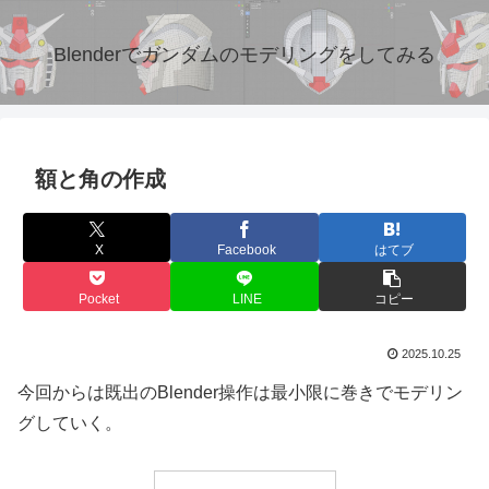
Blenderでガンダムのモデリングをしてみる
額と角の作成
X
Facebook
はてブ
Pocket
LINE
コピー
2025.10.25
今回からは既出のBlender操作は最小限に巻きでモデリン
グしていく。