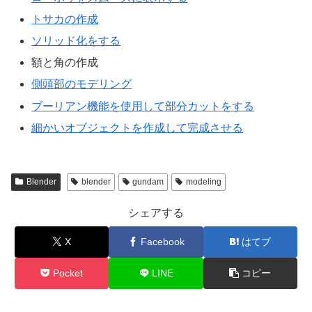
トサカの作成
ソリッド化をする
額と角の作成
側頭部のモデリング
ブーリアン機能を使用して部分カットをする
細かいオブジェクトを作成して完成させる
Blender
blender
gundam
modeling
シェアする
X
Facebook
はてブ
Pocket
LINE
コピー