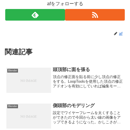
afをフォローする
af
関連記事
頭頂部に面を張る
Blender
頂点の修正面を貼る前に少し頂点の修正
をする。LoopToolsを使用した頂点の修正
アドオンを有効にしていれば編集モード
中に右サイドバーの「編集」をクリック
するとLoopToolsという項目があるはず。
見当たらない場合は次の操作でアドオン
を有...
側頭部のモデリング
Blender
設定でワイヤーフレームを太くすること
ができたので今回から太い線の画像をア
ップできるようになった。かしこさが１
あがった。今回は側頭部のモデリングを