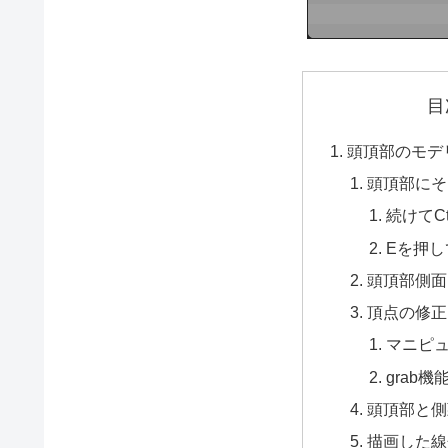
目
頭頂部のモデ
頭頂部にそ
続けてC
Eを押
頭頂部側面
頂点の修正
マニピ
grab
頭頂部と側
描画した線