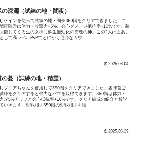
尽の深淵（試練の地・闇夜）
しケインを使って試練の地・闇夜350階をクリアできました。こ
闇夜陣営は体力・攻撃力+5%、会心ダメージ抵抗率+10%です。敵
回復してくる生の女神に蘇生無効化の霊魂の神。この2人はまあ、
として高レベルPvPでとにかく厄介なカウ...
2025.08.04
棘の蔓（試練の地・精霊）
しソニアちゃんを使用して350階をクリアできました。各陣営ご
試練をクリアすると強力なバフを取得できます。350階は体力・
力が5%アップと会心抵抗率+10%です。クリア編成の紹介と解説
ていきます。対戦相手350階の対戦相手を紹...
2025.06.29