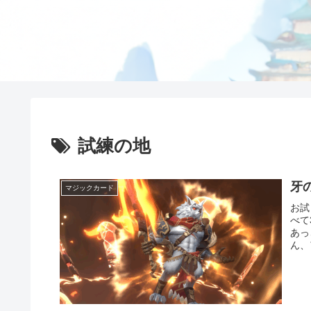
試練の地
牙
マジックカード
お試
べて
あっ
ん、