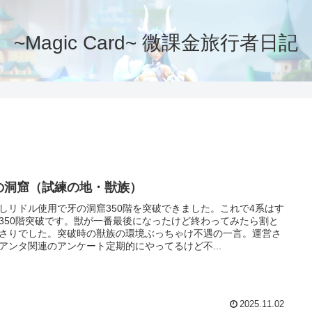
~Magic Card~ 微課金旅行者日記
の洞窟（試練の地・獣族）
しリドル使用で牙の洞窟350階を突破できました。これで4系はす
350階突破です。獣が一番最後になったけど終わってみたら割と
さりでした。突破時の獣族の環境ぶっちゃけ不遇の一言。運営さ
アンタ関連のアンケート定期的にやってるけど不...
2025.11.02