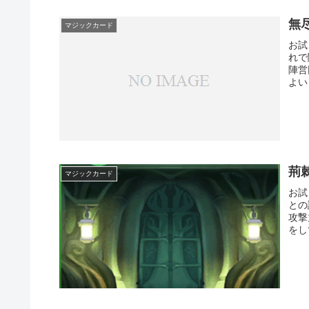
無
マジックカード
お試
れで
陣営
よい
荊
マジックカード
お試
との
攻撃
をし