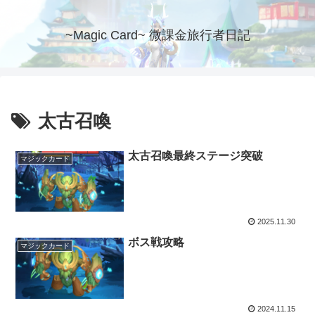
~Magic Card~ 微課金旅行者日記
太古召喚
太古召喚最終ステージ突破
マジックカード
2025.11.30
ボス戦攻略
マジックカード
2024.11.15