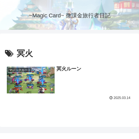
~Magic Card~ 微課金旅行者日記
冥火
冥火ルーン
マジックカード
2025.03.14