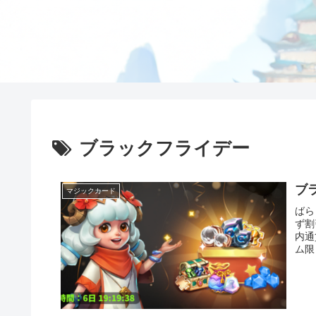
ブラックフライデー
ブ
マジックカード
ばら
ず割
内通
ム限