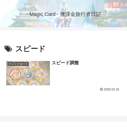
~Magic Card~ 微課金旅行者日記
スピード
スピード調整
マジックカード
2025.02.15