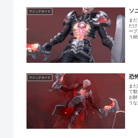
ソ
マジックカード
まだ
だけ
ープ
う紹
恐
マジックカード
また
て獣
お財
うな