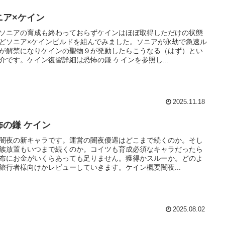
ニア×ケイン
ソニアの育成も終わっておらずケインはほぼ取得しただけの状態
どソニア×ケインビルドを組んでみました。ソニアが永劫で急速ル
が解禁になりケインの聖物９が発動したらこうなる（はず）とい
介です。ケイン復習詳細は恐怖の鎌 ケインを参照し...
2025.11.18
怖の鎌 ケイン
闇夜の新キャラです。運営の闇夜優遇はどこまで続くのか。そし
族放置もいつまで続くのか。コイツも育成必須なキャラだったら
布にお金がいくらあっても足りません。獲得かスルーか。どのよ
旅行者様向けかレビューしていきます。ケイン概要闇夜...
2025.08.02