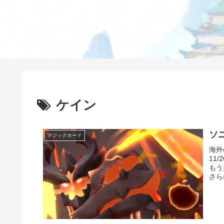
ケイン
ソ
マジックカード
海外
11
もう
さら