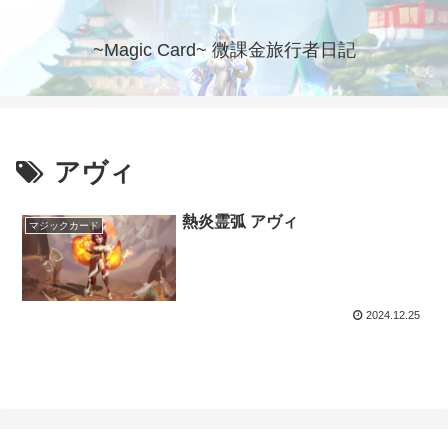
~Magic Card~ 微課金旅行者日記
アヴィ
熱炎霊弧 アヴィ
マジックカード
2024.12.25