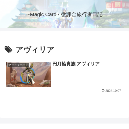
~Magic Card~ 微課金旅行者日記
アヴィリア
円月輪貴族 アヴィリア
マジックカード
2024.10.07